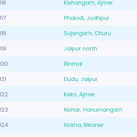
J16
Kishangarh, Ajmer
J17
Phalodi, Jodhpur
J18
Sujangarh, Churu
J19
Jaipur north
J20
Binmal
J21
Dudu, Jaipur
J22
Kekri, Ajmer
J23
Nohar, Hanumangarh
J24
Nokha, Bikaner