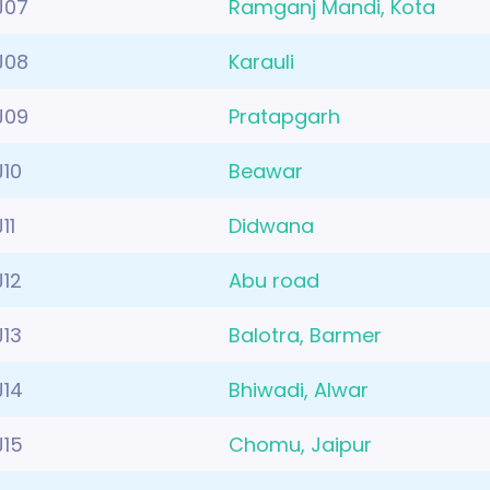
J07
Ramganj Mandi, Kota
J08
Karauli
J09
Pratapgarh
J10
Beawar
11
Didwana
J12
Abu road
J13
Balotra, Barmer
J14
Bhiwadi, Alwar
J15
Chomu, Jaipur