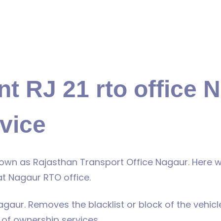
t RJ 21 rto office 
vice
own as Rajasthan Transport Office Nagaur. Here 
at Nagaur RTO office.
gaur. Removes the blacklist or block of the vehicl
 of ownership services.