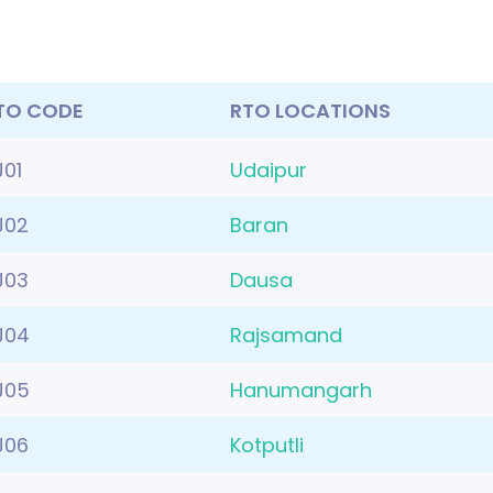
TO CODE
RTO LOCATIONS
J01
Udaipur
J02
Baran
J03
Dausa
J04
Rajsamand
J05
Hanumangarh
J06
Kotputli