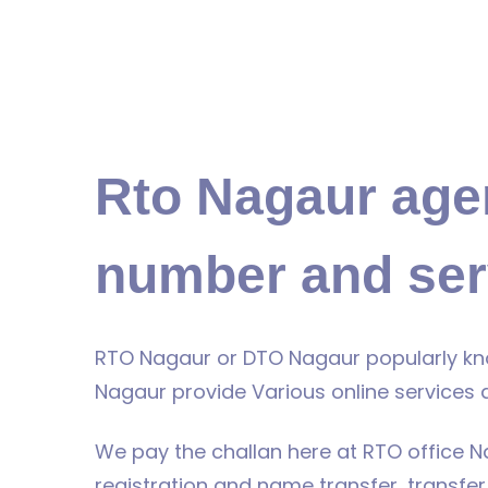
Rto Nagaur agen
number and ser
RTO Nagaur or DTO Nagaur popularly kn
Nagaur provide Various online services 
We pay the challan here at RTO office Na
registration and name transfer, transfer