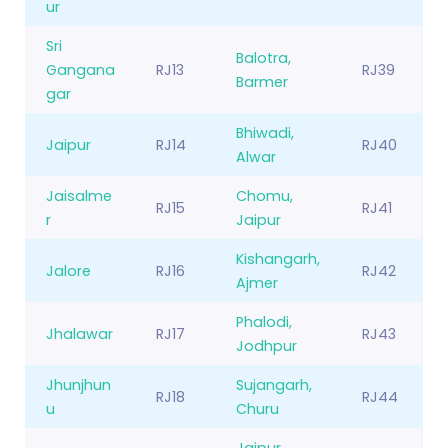
ur
Sri
Balotra,
Gangana
RJ13
RJ39
Barmer
gar
Bhiwadi,
Jaipur
RJ14
RJ40
Alwar
Jaisalme
Chomu,
RJ15
RJ41
r
Jaipur
Kishangarh,
Jalore
RJ16
RJ42
Ajmer
Phalodi,
Jhalawar
RJ17
RJ43
Jodhpur
Jhunjhun
Sujangarh,
RJ18
RJ44
u
Churu
Jaipur