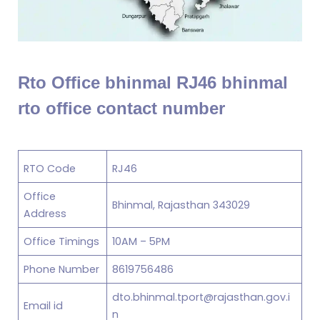
Rto Office bhinmal RJ46 bhinmal
rto office contact number
RTO Code
RJ46
Office
Bhinmal, Rajasthan 343029
Address
Office Timings
10AM – 5PM
Phone Number
8619756486
dto.bhinmal.tport@rajasthan.gov.i
Email id
n