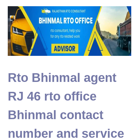
Rto Bhinmal agent
RJ 46 rto office
Bhinmal contact
number and service