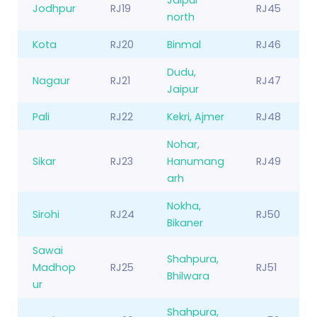
Jodhpur
RJ19
RJ45
north
Kota
RJ20
Binmal
RJ46
Dudu,
Nagaur
RJ21
RJ47
Jaipur
Pali
RJ22
Kekri, Ajmer
RJ48
Nohar,
Sikar
RJ23
Hanumang
RJ49
arh
Nokha,
Sirohi
RJ24
RJ50
Bikaner
Sawai
Shahpura,
Madhop
RJ25
RJ51
Bhilwara
ur
Shahpura,