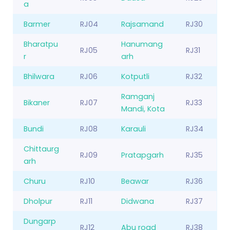
a
Barmer
RJ04
Rajsamand
RJ30
Bharatpu
Hanumang
RJ05
RJ31
r
arh
Bhilwara
RJ06
Kotputli
RJ32
Ramganj
Bikaner
RJ07
RJ33
Mandi, Kota
Bundi
RJ08
Karauli
RJ34
Chittaurg
RJ09
Pratapgarh
RJ35
arh
Churu
RJ10
Beawar
RJ36
Dholpur
RJ11
Didwana
RJ37
Dungarp
RJ12
Abu road
RJ38