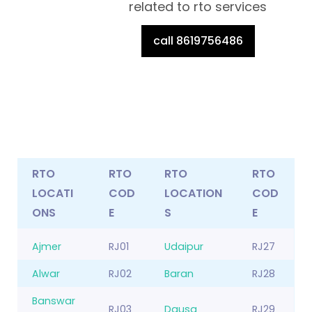
related to rto services
call 8619756486
RTO
RTO
RTO
RTO
LOCATI
COD
LOCATION
COD
ONS
E
S
E
Ajmer
RJ01
Udaipur
RJ27
Alwar
RJ02
Baran
RJ28
Banswar
RJ03
Dausa
RJ29