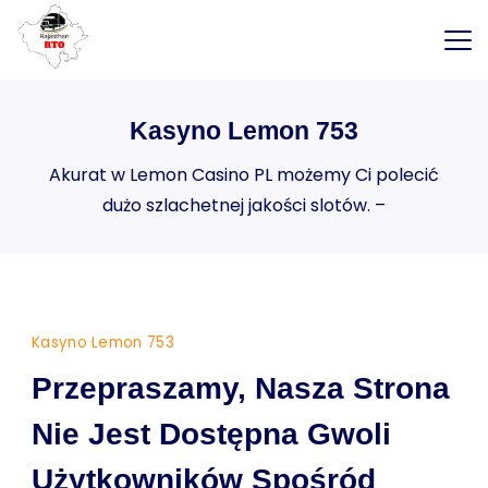
Skip
to
content
SaaS
Kasyno Lemon 753
Akurat w Lemon Casino PL możemy Ci polecić
dużo szlachetnej jakości slotów. –
Kasyno Lemon 753
Przepraszamy, Nasza Strona
Nie Jest Dostępna Gwoli
Użytkowników Spośród