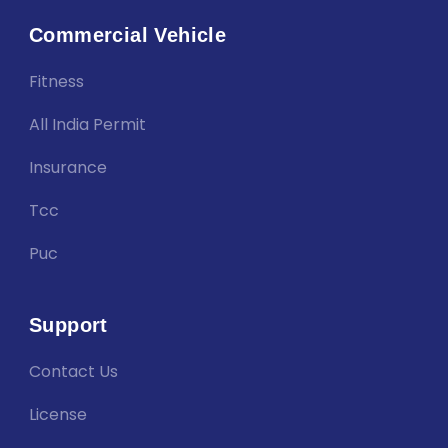
Commercial Vehicle
Fitness
All India Permit
Insurance
Tcc
Puc
Support
Contact Us
License