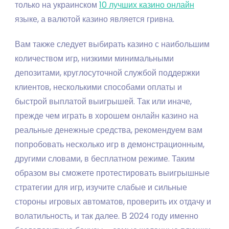
только на украинском
10 лучших казино онлайн
языке, а валютой казино является гривна.
Вам также следует выбирать казино с наибольшим
количеством игр, низкими минимальными
депозитами, круглосуточной службой поддержки
клиентов, несколькими способами оплаты и
быстрой выплатой выигрышей. Так или иначе,
прежде чем играть в хорошем онлайн казино на
реальные денежные средства, рекомендуем вам
попробовать несколько игр в демонстрационным,
другими словами, в бесплатном режиме. Таким
образом вы сможете протестировать выигрышные
стратегии для игр, изучите слабые и сильные
стороны игровых автоматов, проверить их отдачу и
волатильность, и так далее. В 2024 году именно