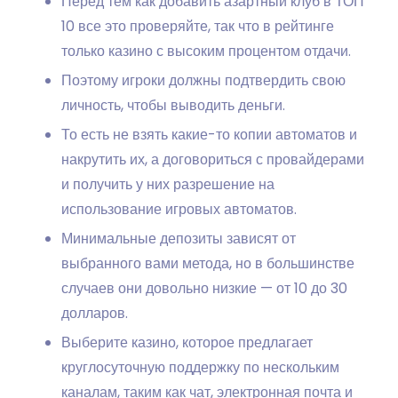
Перед тем как добавить азартный клуб в ТОП
10 все это проверяйте, так что в рейтинге
только казино с высоким процентом отдачи.
Поэтому игроки должны подтвердить свою
личность, чтобы выводить деньги.
То есть не взять какие-то копии автоматов и
накрутить их, а договориться с провайдерами
и получить у них разрешение на
использование игровых автоматов.
Минимальные депозиты зависят от
выбранного вами метода, но в большинстве
случаев они довольно низкие — от 10 до 30
долларов.
Выберите казино, которое предлагает
круглосуточную поддержку по нескольким
каналам, таким как чат, электронная почта и