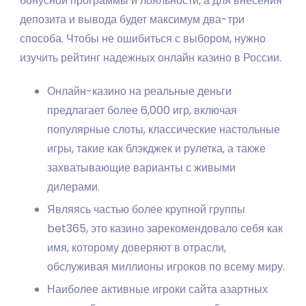
бонусной программы и лояльности, а для внесения
депозита и вывода будет максимум два-три
способа. Чтобы не ошибиться с выбором, нужно
изучить рейтинг надежных онлайн казино в России.
Онлайн-казино на реальные деньги
предлагает более 6,000 игр, включая
популярные слоты, классические настольные
игры, такие как блэкджек и рулетка, а также
захватывающие варианты с живыми
дилерами.
Являясь частью более крупной группы
bet365, это казино зарекомендовало себя как
имя, которому доверяют в отрасли,
обслуживая миллионы игроков по всему миру.
Наиболее активные игроки сайта азартных