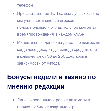
телефон.
При составлении ТОП самых лучших казино
мы учитываем мнение игроков,
положительные и отрицательнее моменты
времяпровождения, в каждом клубе.
Минимальные депозиты довольно низкие, но
когда дело доходит до вывода средств, они
варьируются от 30 до 250 долларов в
зависимости от метода.
Бонусы недели в казино по
мнению редакции
Лицензированные игровые автоматы и
прочие любимые азартные игры