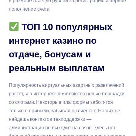
в размере 150% до рублей за регистрацию и первое
пополнение счета.
ТОП 10 популярных
интернет казино по
отдаче, бонусам и
реальным выплатам
Популярность виртуальных азартных развлечений
растет, и в интернете появляются новые площадки
со слотами. Некоторые платформы заботятся
только о прибыли, забывая о клиентах. На них не
найдешь контактов техподдержки ―
администрация не выходит на связь. Здесь нет