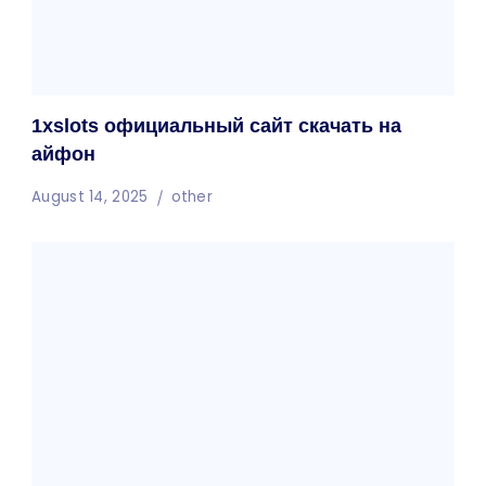
1xslots официальный сайт скачать на
айфон
August 14, 2025
other